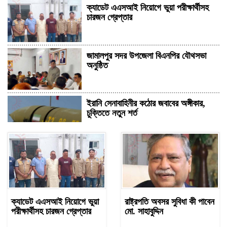
ক্যাডেট এএসআই নিয়োগে ভুয়া পরীক্ষার্থীসহ
চারজন গ্রেপ্তার
জামালপুর সদর উপজেলা বিএনপির যৌথসভা
অনুষ্ঠিত
ইরানি সেনাবাহিনীর কঠোর জবাবের অঙ্গীকার,
চুক্তিতে নতুন শর্ত
সাহাবুদ্দিন চুপ্পুসহ ২০ জনের বিরুদ্ধে ২৫১
কোটি টাকার শেয়ার মামলা
বিএনপি নিয়ে জামায়াতের মন্তব্যে মির্জা
ক্যাডেট এএসআই নিয়োগে ভুয়া
রাষ্ট্রপতি অবসর সুবিধা কী পাবেন
ফখরুলের প্রতিক্রিয়া
পরীক্ষার্থীসহ চারজন গ্রেপ্তার
মো. সাহাবুদ্দিন