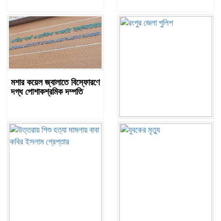
সাহাবুদ্দিনকে গ্রেপ্তারের দাবি জানাল এনসিপি
রাষ্ট্রপতি অবসর সুবিধা কী পাবেন মো.
সাহাবুদ্দিন
মশার কয়েল জ্বালাতে বিস্ফোরণে
দগ্ধ পোশাকশ্রমিক দম্পতি
মশার কয়েল জ্বালাতে বিস্ফোরণে দগ্ধ
পোশাকশ্রমিক দম্পতি
রংপুর জেলা পুলিশের রিজার্ভ
অফিস ও ডিএসবি বার্ষিক
পরিদর্শন
নিট প্রশ্নফাঁস নিয়ে নীরবতা ভাঙলেন মোদি,
আন্দোলন অব্যাহত ভারতে
ডিসেম্বরে দেশে ফেরার ঘোষণা শেখ হাসিনার:
আইন-রাজনীতির নতুন আলোচনা