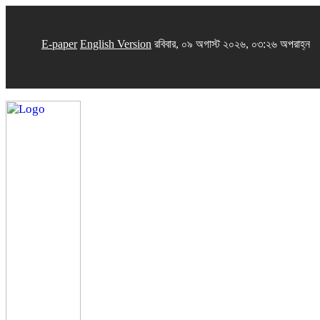
E-paper
English Version
রবিবার, ০৯ অগাস্ট ২০২৬, ০৩:২৬ অপরাহ্ন