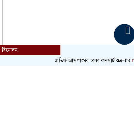
বিনোদন:
আতিফ আসলামের ঢাকা কনসার্ট শুক্রবার
শিল্