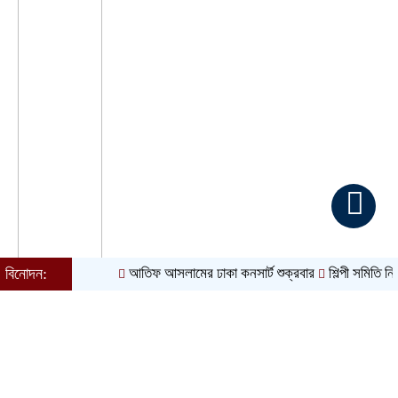
বিনোদন:
আতিফ আসলামের ঢাকা কনসার্ট শুক্রবার
শিল্পী সমিতি নির্বাচন ঘি