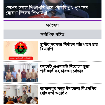
দেশের সকল শিক্ষাপ্রতিষ্ঠানে সৌরবিদ্যুৎ স্থাপনের
ঘোষণা দিলেন শিক্ষামন্ত্রী
সর্বশেষ
সর্বাধিক পঠিত
স্থানীয় সরকার নির্বাচন পাঁচ ধাপে চায়
বিএনপি
ক্যাডেট এএসআই নিয়োগে ভুয়া
পরীক্ষার্থীসহ চারজন গ্রেপ্তার
জামালপুর সদর উপজেলা বিএনপির
যৌথসভা অনুষ্ঠিত