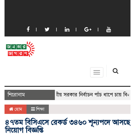
Toggle
navigation
শিরোনাম
স্থানীয় সরকার নির্বাচন পাঁচ ধাপে চায় বিএনপি
হোম
শিক্ষা
৪৭তম বিসিএসে রেকর্ড ৩৪৬০ শূন্যপদে আসছে
নিয়োগ বিজ্ঞপ্তি