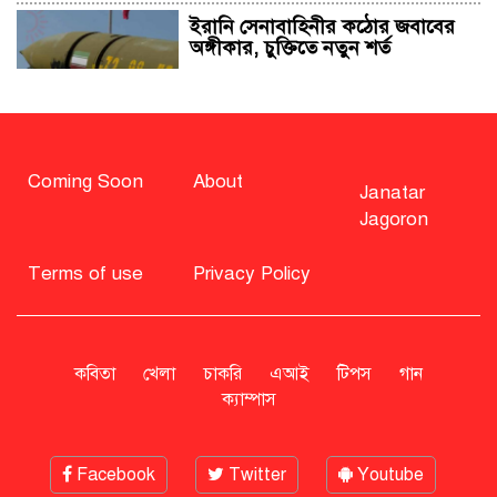
ইরানি সেনাবাহিনীর কঠোর জবাবের
অঙ্গীকার, চুক্তিতে নতুন শর্ত
সাহাবুদ্দিন চুপ্পুসহ ২০ জনের বিরুদ্ধে
২৫১ কোটি টাকার শেয়ার মামলা
Coming Soon
About
Janatar
Jagoron
বিএনপি নিয়ে জামায়াতের মন্তব্যে
মির্জা ফখরুলের প্রতিক্রিয়া
Terms of use
Privacy Policy
সাহাবুদ্দিনকে গ্রেপ্তারের দাবি জানাল
এনসিপি
কবিতা
খেলা
চাকরি
এআই
টিপস
গান
ক্যাম্পাস
রাষ্ট্রপতি অবসর সুবিধা কী পাবেন মো.
সাহাবুদ্দিন
Facebook
Twitter
Youtube