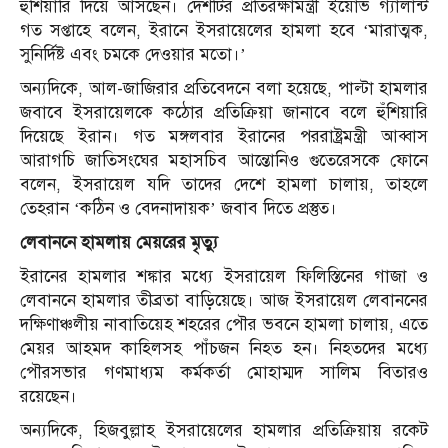
হুঁশিয়ারি দিয়ে আসছেন। দেশটির প্রতিরক্ষামন্ত্রী ইয়োভ গ্যালান্ট
গত সপ্তাহে বলেন, ইরানে ইসরায়েলের হামলা হবে ‘মারাত্মক,
সুনির্দিষ্ট এবং চমকে দেওয়ার মতো।’
অন্যদিকে, আল-জাজিরার প্রতিবেদনে বলা হয়েছে, পাল্টা হামলার
জবাবে ইসরায়েলকে কঠোর প্রতিক্রিয়া জানাবে বলে হুঁশিয়ারি
দিয়েছে ইরান। গত মঙ্গলবার ইরানের পররাষ্ট্রমন্ত্রী আব্বাস
আরাগচি জাতিসংঘের মহাসচিব আন্তোনিও গুতেরেসকে ফোনে
বলেন, ইসরায়েল যদি তাদের দেশে হামলা চালায়, তাহলে
তেহরান ‘কঠিন ও বেদনাদায়ক’ জবাব দিতে প্রস্তুত।
লেবাননে হামলায় মেয়রের মৃত্যু
ইরানের হামলার শঙ্কার মধ্যে ইসরায়েল ফিলিস্তিনের গাজা ও
লেবাননে হামলার তীব্রতা বাড়িয়েছে। আজ ইসরায়েল লেবাননের
দক্ষিণাঞ্চলীয় নাবাতিয়েহ শহরের পৌর ভবনে হামলা চালায়, এতে
মেয়র আহমদ কাহিলসহ পাঁচজন নিহত হন। নিহতদের মধ্যে
পৌরসভার গণমাধ্যম কর্মকর্তা মোহাম্মদ সালিম বিতারও
রয়েছেন।
অন্যদিকে, হিজবুল্লাহ ইসরায়েলের হামলার প্রতিক্রিয়ায় রকেট