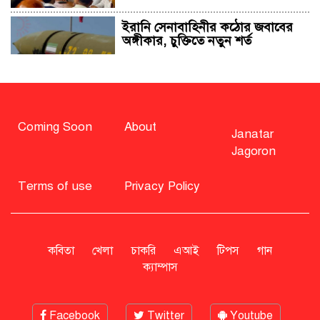
ইরানি সেনাবাহিনীর কঠোর জবাবের
অঙ্গীকার, চুক্তিতে নতুন শর্ত
সাহাবুদ্দিন চুপ্পুসহ ২০ জনের বিরুদ্ধে
২৫১ কোটি টাকার শেয়ার মামলা
Coming Soon
About
Janatar
Jagoron
বিএনপি নিয়ে জামায়াতের মন্তব্যে
মির্জা ফখরুলের প্রতিক্রিয়া
Terms of use
Privacy Policy
সাহাবুদ্দিনকে গ্রেপ্তারের দাবি জানাল
এনসিপি
কবিতা
খেলা
চাকরি
এআই
টিপস
গান
ক্যাম্পাস
রাষ্ট্রপতি অবসর সুবিধা কী পাবেন মো.
সাহাবুদ্দিন
Facebook
Twitter
Youtube