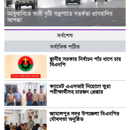
আবুধাবিতে ভারী বৃষ্টি বজ্রপাতে সতর্কতা প্রাণহানির
আশঙ্কা
সর্বশেষ
সর্বাধিক পঠিত
স্থানীয় সরকার নির্বাচন পাঁচ ধাপে চায়
বিএনপি
ক্যাডেট এএসআই নিয়োগে ভুয়া
পরীক্ষার্থীসহ চারজন গ্রেপ্তার
জামালপুর সদর উপজেলা বিএনপির
যৌথসভা অনুষ্ঠিত