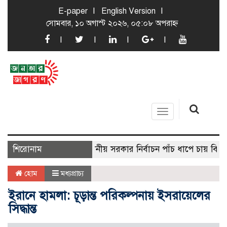
E-paper
English Version
সোমবার, ১০ অগাস্ট ২০২৬, ০৫:০৮ অপরাহ্ন
Toggle
navigation
শিরোনাম
স্থানীয় সরকার নির্বাচন পাঁচ ধাপে চায় বিএনপি
হোম
মধ্যপ্রাচ্য
ইরানে হামলা: চূড়ান্ত পরিকল্পনায় ইসরায়েলের
সিদ্ধান্ত