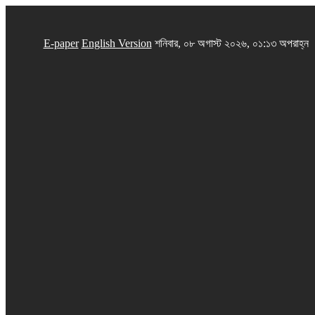
E-paper
English Version
শনিবার, ০৮ অগাস্ট ২০২৬, ০১:১৩ অপরাহ্ন