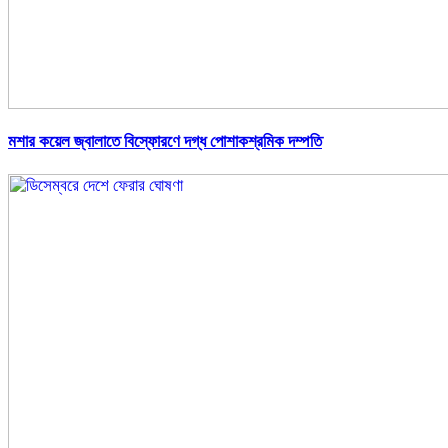
মশার কয়েল জ্বালাতে বিস্ফোরণে দগ্ধ পোশাকশ্রমিক দম্পতি