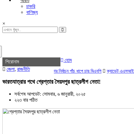
আরও
চাকরি
বাণিজ্য
×
হোম
শিরোনাম
জেলা
,
রাজনীতি
স্থানীয় সরকার নির্বাচন পাঁচ ধাপে চায় বিএনপি
ক্যাডেট এএসআই নিয়োগে ভুয
ভারতযাত্রার পথে গ্রেপ্তার সৈয়দপুর ছাত্রলীগ নেতা!
সর্বশেষ আপডেট: সোমবার, ৬ জানুয়ারী, ২০২৫
২২৩ বার পঠিত