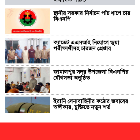
স্থানীয় সরকার নির্বাচন পাঁচ ধাপে চায়
বিএনপি
ক্যাডেট এএসআই নিয়োগে ভুয়া
পরীক্ষার্থীসহ চারজন গ্রেপ্তার
জামালপুর সদর উপজেলা বিএনপির
যৌথসভা অনুষ্ঠিত
ইরানি সেনাবাহিনীর কঠোর জবাবের
অঙ্গীকার, চুক্তিতে নতুন শর্ত
সাহাবুদ্দিন চুপ্পুসহ ২০ জনের বিরুদ্ধে
২৫১ কোটি টাকার শেয়ার মামলা