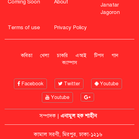
Coming Soon
About
Janatar
Jagoron
বিএনপি নিয়ে জামায়াতের মন্তব্যে
মির্জা ফখরুলের প্রতিক্রিয়া
Terms of use
Privacy Policy
সাহাবুদ্দিনকে গ্রেপ্তারের দাবি জানাল
এনসিপি
কবিতা
খেলা
চাকরি
এআই
টিপস
গান
ক্যাম্পাস
রাষ্ট্রপতি অবসর সুবিধা কী পাবেন মো.
Facebook
Twitter
Youtube
সাহাবুদ্দিন
Youtube
মশার কয়েল জ্বালাতে বিস্ফোরণে দগ্ধ
পোশাকশ্রমিক দম্পতি
সম্পাদক |
এনামুল হক শাহীন
কামাল সরণী, মিরপুর, ঢাকা-১২১৬
নিট প্রশ্নফাঁস নিয়ে নীরবতা ভাঙলেন