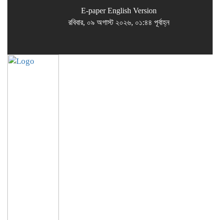
E-paper
English Version
রবিবার, ০৯ অগাস্ট ২০২৬, ০১:৪৪ পূর্বাহ্ন