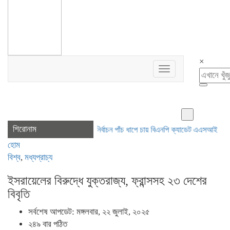
×
Toggle
navigation
শিরোনাম
স্থানীয় সরকার নির্বাচন পাঁচ ধাপে চায় বিএনপি
ক্যাডেট এএসআই নিয়োগে ভুয়া প
হোম
বিশ্ব
,
মধ্যপ্রাচ্য
ইসরায়েলের বিরুদ্ধে যুক্তরাজ্য, ফ্রান্সসহ ২৩ দেশের
বিবৃতি
সর্বশেষ আপডেট: মঙ্গলবার, ২২ জুলাই, ২০২৫
২৪৯ বার পঠিত