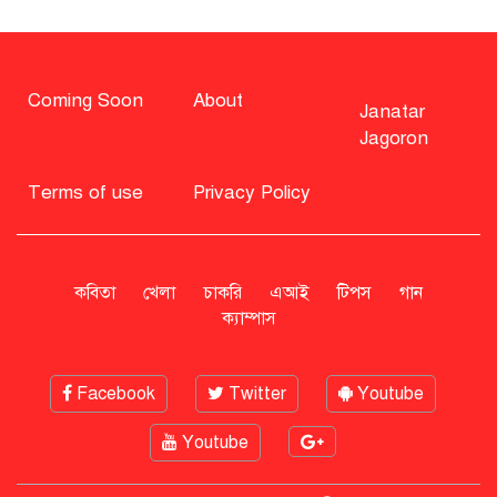
সাহাবুদ্দিন চুপ্পুসহ ২০ জনের বিরুদ্ধে
২৫১ কোটি টাকার শেয়ার মামলা
Coming Soon
About
Janatar
Jagoron
বিএনপি নিয়ে জামায়াতের মন্তব্যে
মির্জা ফখরুলের প্রতিক্রিয়া
Terms of use
Privacy Policy
সাহাবুদ্দিনকে গ্রেপ্তারের দাবি জানাল
এনসিপি
কবিতা
খেলা
চাকরি
এআই
টিপস
গান
ক্যাম্পাস
রাষ্ট্রপতি অবসর সুবিধা কী পাবেন মো.
সাহাবুদ্দিন
Facebook
Twitter
Youtube
Youtube
মশার কয়েল জ্বালাতে বিস্ফোরণে দগ্ধ
পোশাকশ্রমিক দম্পতি