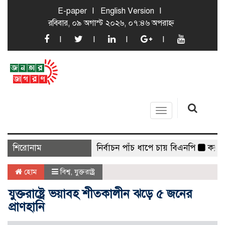
E-paper
English Version
রবিবার, ০৯ অগাস্ট ২০২৬, ০৭:৪৬ অপরাহ্ন
Toggle
navigation
শিরোনাম
স্থানীয় সরকার নির্বাচন পাঁচ ধাপে চায় বিএনপি
ক্যাডেট এ
হোম
বিশ্ব
,
যুক্তরাষ্ট্র
যুক্তরাষ্ট্রে ভয়াবহ শীতকালীন ঝড়ে ৫ জনের
প্রাণহানি