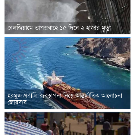
বেলজিয়ামে তাপপ্রবাহে ১৫ দিনে ২ হাজার মৃত্যু
হরমুজ প্রণালি ব্যবস্থাপনা নিয়ে আন্তর্জাতিক আলোচনা
জোরদার