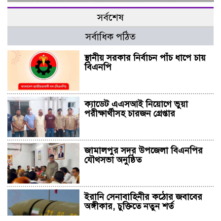
সর্বশেষ
সর্বাধিক পঠিত
স্থানীয় সরকার নির্বাচন পাঁচ ধাপে চায়
বিএনপি
ক্যাডেট এএসআই নিয়োগে ভুয়া
পরীক্ষার্থীসহ চারজন গ্রেপ্তার
জামালপুর সদর উপজেলা বিএনপির
যৌথসভা অনুষ্ঠিত
ইরানি সেনাবাহিনীর কঠোর জবাবের
অঙ্গীকার, চুক্তিতে নতুন শর্ত