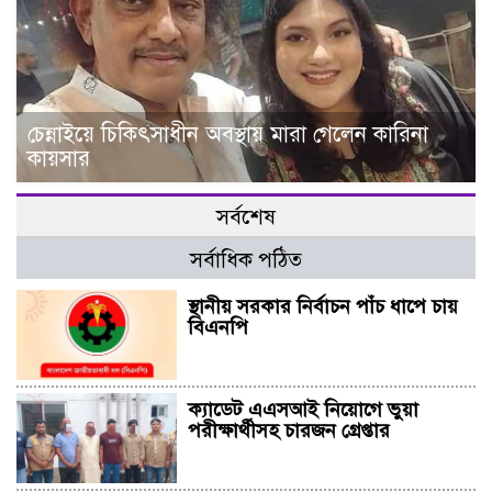
চেন্নাইয়ে চিকিৎসাধীন অবস্থায় মারা গেলেন কারিনা
কায়সার
সর্বশেষ
সর্বাধিক পঠিত
স্থানীয় সরকার নির্বাচন পাঁচ ধাপে চায়
বিএনপি
ক্যাডেট এএসআই নিয়োগে ভুয়া
পরীক্ষার্থীসহ চারজন গ্রেপ্তার