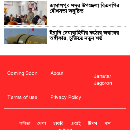
জামালপুর সদর উপজেলা বিএনপির
যৌথসভা অনুষ্ঠিত
ইরানি সেনাবাহিনীর কঠোর জবাবের
অঙ্গীকার, চুক্তিতে নতুন শর্ত
সাহাবুদ্দিন চুপ্পুসহ ২০ জনের বিরুদ্ধে
২৫১ কোটি টাকার শেয়ার মামলা
Coming Soon
About
Janatar
Jagoron
বিএনপি নিয়ে জামায়াতের মন্তব্যে
মির্জা ফখরুলের প্রতিক্রিয়া
Terms of use
Privacy Policy
সাহাবুদ্দিনকে গ্রেপ্তারের দাবি জানাল
এনসিপি
কবিতা
খেলা
চাকরি
এআই
টিপস
গান