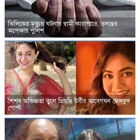
ঝিলিকের মৃত্যুর ঘটনায় স্বামী কারাগারে, তদন্তের
অপেক্ষায় পুলিশ
শৈশব অভিজ্ঞতা তুলে প্রিয়ন্তি উর্বীর আবেগঘন ফেসবুক
পোস্ট