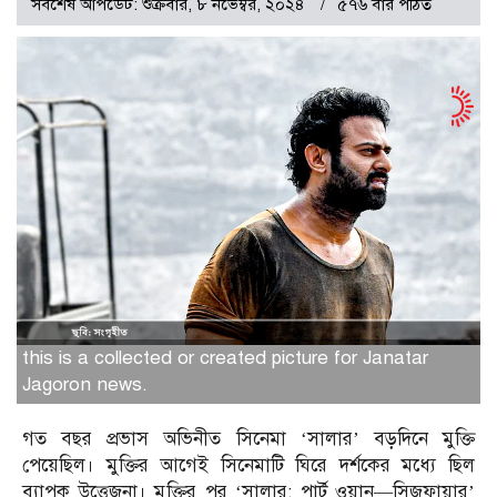
সর্বশেষ আপডেট: শুক্রবার, ৮ নভেম্বর, ২০২৪
৫৭৬ বার পঠিত
this is a collected or created picture for Janatar
Jagoron news.
গত বছর প্রভাস অভিনীত সিনেমা ‘সালার’ বড়দিনে মুক্তি
পেয়েছিল। মুক্তির আগেই সিনেমাটি ঘিরে দর্শকের মধ্যে ছিল
ব্যাপক উত্তেজনা। মুক্তির পর ‘সালার: পার্ট ওয়ান—সিজফায়ার’