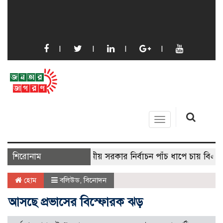
Toggle
navigation
শিরোনাম
স্থানীয় সরকার নির্বাচন পাঁচ ধাপে চায় বিএনপি
হোম
বলিউড
,
বিনোদন
আসছে প্রভাসের বিস্ফোরক ঝড়