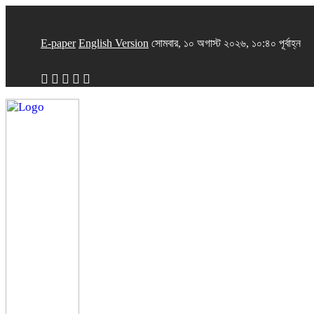
E-paper
English Version
সোমবার, ১০ অগাস্ট ২০২৬, ১০:৪০ পূর্বাহ্ন