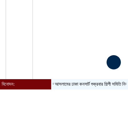
বিনোদন:
আতিফ আসলামের ঢাকা কনসার্ট শুক্রবার
শিল্পী সমিতি নির্বাচন ঘির