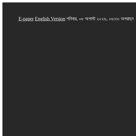
E-paper
English Version
শনিবার, ০৮ অগাস্ট ২০২৬, ০৬:৩০ অপরাহ্ন