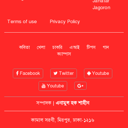
Janatar
Jagoron
বিএনপি নিয়ে জামায়াতের মন্তব্যে
মির্জা ফখরুলের প্রতিক্রিয়া
Terms of use
Privacy Policy
সাহাবুদ্দিনকে গ্রেপ্তারের দাবি জানাল
এনসিপি
কবিতা
খেলা
চাকরি
এআই
টিপস
গান
ক্যাম্পাস
রাষ্ট্রপতি অবসর সুবিধা কী পাবেন মো.
সাহাবুদ্দিন
Facebook
Twitter
Youtube
Youtube
মশার কয়েল জ্বালাতে বিস্ফোরণে দগ্ধ
পোশাকশ্রমিক দম্পতি
সম্পাদক |
এনামুল হক শাহীন
নিট প্রশ্নফাঁস নিয়ে নীরবতা ভাঙলেন
কামাল সরণী, মিরপুর, ঢাকা-১২১৬
মোদি, আন্দোলন অব্যাহত ভারতে