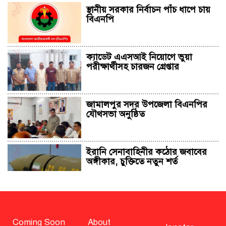
স্থানীয় সরকার নির্বাচন পাঁচ ধাপে চায়
বিএনপি
ক্যাডেট এএসআই নিয়োগে ভুয়া
পরীক্ষার্থীসহ চারজন গ্রেপ্তার
জামালপুর সদর উপজেলা বিএনপির
যৌথসভা অনুষ্ঠিত
ইরানি সেনাবাহিনীর কঠোর জবাবের
অঙ্গীকার, চুক্তিতে নতুন শর্ত
সাহাবুদ্দিন চুপ্পুসহ ২০ জনের বিরুদ্ধে
২৫১ কোটি টাকার শেয়ার মামলা
Coming Soon
About