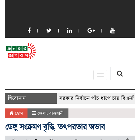
Toggle
navigation
শিরোনাম
স্থানীয় সরকার নির্বাচন পাঁচ ধাপে চায় বিএনপি
ক্যা
হোম
জেলা
,
রাজধানী
ডেঙ্গু সংক্রমণ বৃদ্ধি, তৎপরতার অভাব