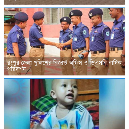
রংপুর জেলা পুলিশের রিজার্ভ অফিস ও ডিএসবি বার্ষিক
পরিদর্শন