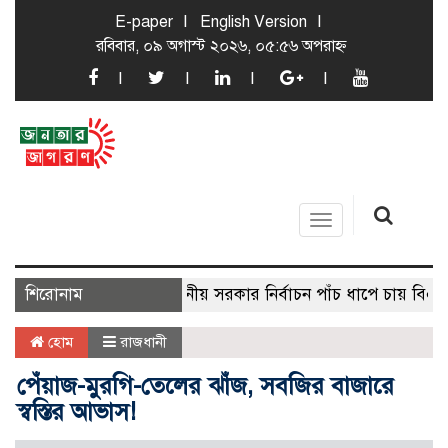
E-paper
English Version
রবিবার, ০৯ অগাস্ট ২০২৬, ০৫:৫৬ অপরাহ্ন
Toggle
navigation
শিরোনাম
স্থানীয় সরকার নির্বাচন পাঁচ ধাপে চায় বিএনপি
হোম
রাজধানী
পেঁয়াজ-মুরগি-তেলের ঝাঁজ, সবজির বাজারে
স্বস্তির আভাস!