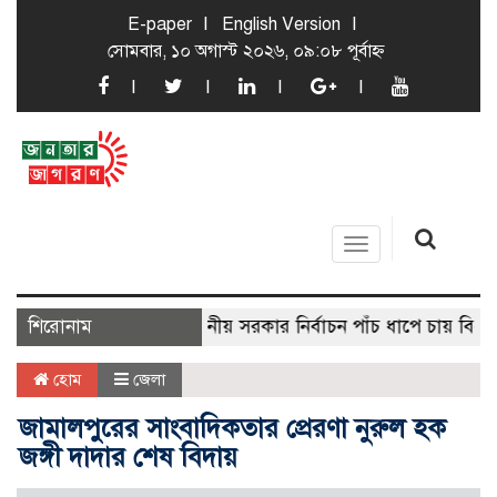
E-paper
English Version
সোমবার, ১০ অগাস্ট ২০২৬, ০৯:০৮ পূর্বাহ্ন
Toggle
navigation
শিরোনাম
স্থানীয় সরকার নির্বাচন পাঁচ ধাপে চায় বিএনপি
হোম
জেলা
জামালপুরের সাংবাদিকতার প্রেরণা নুরুল হক
জঙ্গী দাদার শেষ বিদায়