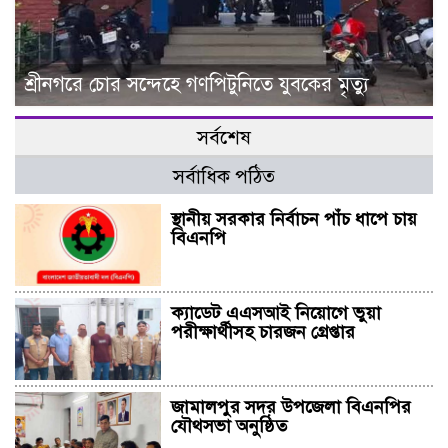
শ্রীনগরে চোর সন্দেহে গণপিটুনিতে যুবকের মৃত্যু
সর্বশেষ
সর্বাধিক পঠিত
স্থানীয় সরকার নির্বাচন পাঁচ ধাপে চায়
বিএনপি
ক্যাডেট এএসআই নিয়োগে ভুয়া
পরীক্ষার্থীসহ চারজন গ্রেপ্তার
জামালপুর সদর উপজেলা বিএনপির
যৌথসভা অনুষ্ঠিত