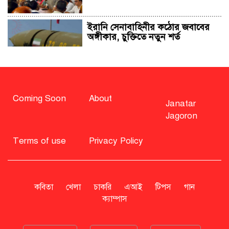
ইরানি সেনাবাহিনীর কঠোর জবাবের
অঙ্গীকার, চুক্তিতে নতুন শর্ত
সাহাবুদ্দিন চুপ্পুসহ ২০ জনের বিরুদ্ধে
২৫১ কোটি টাকার শেয়ার মামলা
Coming Soon
About
Janatar
Jagoron
বিএনপি নিয়ে জামায়াতের মন্তব্যে
মির্জা ফখরুলের প্রতিক্রিয়া
Terms of use
Privacy Policy
সাহাবুদ্দিনকে গ্রেপ্তারের দাবি জানাল
এনসিপি
কবিতা
খেলা
চাকরি
এআই
টিপস
গান
ক্যাম্পাস
রাষ্ট্রপতি অবসর সুবিধা কী পাবেন মো.