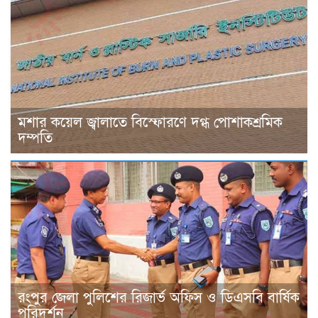
মশার কয়েল জ্বালাতে বিস্ফোরণে দগ্ধ পোশাকশ্রমিক
দম্পতি
রংপুর জেলা পুলিশের রিজার্ভ অফিস ও ডিএসবি বার্ষিক
পরিদর্শন