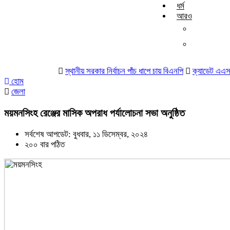
ধর্ম
আরও
চাকরি
বাণিজ্য
স্থানীয় সরকার নির্বাচন পাঁচ ধাপে চায় বিএনপি
ক্যাডেট এএসআই নিয়োগ
হোম
জেলা
ময়মনসিংহ রেঞ্জের মাসিক অপরাধ পর্যালোচনা সভা অনুষ্ঠিত
সর্বশেষ আপডেট: বুধবার, ১১ ডিসেম্বর, ২০২৪
২০০ বার পঠিত