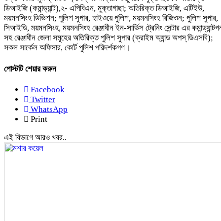
ডিআইজি (কমান্ড্যান্ট),২- এপিবিএন, মুক্তাগাছা; অতিরিক্ত ডিআইজি, এটিইউ,
ময়মনসিংহ ডিভিশন; পুলিশ সুপার, হাইওয়ে পুলিশ, ময়মনসিংহ রিজিওন; পুলিশ সুপার,
সিআইডি, ময়মনসিংহ, ময়মনসিংহ রেঞ্জাধীন ইন-সার্ভিস ট্রেনিং সেন্টার এর কমান্ড্যান্টগ
সহ রেঞ্জাধীন জেলা সমূহের অতিরিক্ত পুলিশ সুপার (ক্রাইম অ্যান্ড অপস্ ডিএসবি);
সকল সার্কেল অফিসার, কোর্ট পুলিশ পরিদর্শকগণ।
পোস্টটি শেয়ার করুন
Facebook
Twitter
WhatsApp
Print
এই বিভাগে আরও খবর..