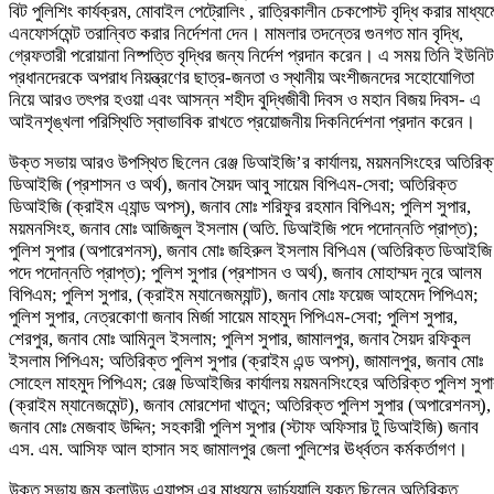
বিট পুলিশিং কার্যক্রম, মোবাইল পেট্রোলিং , রাত্রিকালীন চেকপোস্ট বৃদ্ধি করার মাধ্যম
এনফোর্সমেন্ট তরান্বিত করার নির্দেশনা দেন। মামলার তদন্তের গুনগত মান বৃদ্ধি,
গ্রেফতারী পরোয়ানা নিষ্পত্তি বৃদ্ধির জন্য নির্দেশ প্রদান করেন। এ সময় তিনি ইউনিট
প্রধানদেরকে অপরাধ নিয়ন্ত্রণের ছাত্র-জনতা ও স্থানীয় অংশীজনদের সহোযোগিতা
নিয়ে আরও তৎপর হওয়া এবং আসন্ন শহীদ বুদ্ধিজীবী দিবস ও মহান বিজয় দিবস- এ
আইনশৃঙ্খলা পরিস্থিতি স্বাভাবিক রাখতে প্রয়োজনীয় দিকনির্দেশনা প্রদান করেন।
উক্ত সভায় আরও উপস্থিত ছিলেন রেঞ্জ ডিআইজি’র কার্যালয়, ময়মনসিংহের অতিরিক
ডিআইজি (প্রশাসন ও অর্থ), জনাব সৈয়দ আবু সায়েম বিপিএম-সেবা; অতিরিক্ত
ডিআইজি (ক্রাইম এ্যান্ড অপস্), জনাব মোঃ শরিফুর রহমান বিপিএম; পুলিশ সুপার,
ময়মনসিংহ, জনাব মোঃ আজিজুল ইসলাম (অতি. ডিআইজি পদে পদোন্নতি প্রাপ্ত);
পুলিশ সুপার (অপারেশনস্), জনাব মোঃ জহিরুল ইসলাম বিপিএম (অতিরিক্ত ডিআইজি
পদে পদোন্নতি প্রাপ্ত); পুলিশ সুপার (প্রশাসন ও অর্থ), জনাব মোহাম্মদ নুরে আলম
বিপিএম; পুলিশ সুপার, (ক্রাইম ম্যানেজম্যান্ট), জনাব মোঃ ফয়েজ আহমেদ পিপিএম;
পুলিশ সুপার, নেত্রকোণা জনাব মির্জা সায়েম মাহমুদ পিপিএম-সেবা; পুলিশ সুপার,
শেরপুর, জনাব মোঃ আমিনুল ইসলাম; পুলিশ সুপার, জামালপুর, জনাব সৈয়দ রফিকুল
ইসলাম পিপিএম; অতিরিক্ত পুলিশ সুপার (ক্রাইম এন্ড অপস্), জামালপুর, জনাব মোঃ
সোহেল মাহমুদ পিপিএম; রেঞ্জ ডিআইজির কার্যালয় ময়মনসিংহের অতিরিক্ত পুলিশ সুপ
(ক্রাইম ম্যানেজমেন্ট), জনাব মোরশেদা খাতুন; অতিরিক্ত পুলিশ সুপার (অপারেশনস্),
জনাব মোঃ মেজবাহ উদ্দিন; সহকারী পুলিশ সুপার (স্টাফ অফিসার টু ডিআইজি) জনাব
এস. এম. আসিফ আল হাসান সহ জামালপুর জেলা পুলিশের ঊর্ধ্বতন কর্মকর্তাগণ।
উক্ত সভায় জুম ক্লাউড এ্যাপস্ এর মাধ্যমে ভার্চ্যুয়ালি যুক্ত ছিলেন অতিরিক্ত