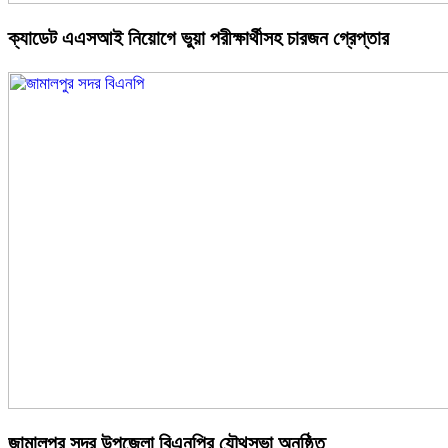
ক্যাডেট এএসআই নিয়োগে ভুয়া পরীক্ষার্থীসহ চারজন গ্রেপ্তার
জামালপুর সদর উপজেলা বিএনপির যৌথসভা অনুষ্ঠিত