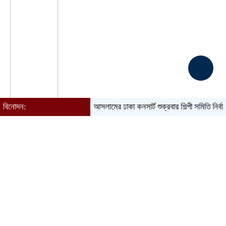
বিনোদন:
আতিফ আসলামের ঢাকা কনসার্ট শুক্রবার
শিল্পী সমিতি নির্বাচন ঘিরে 