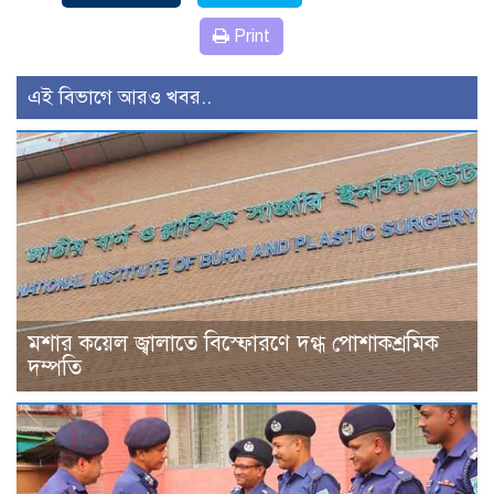
Print
এই বিভাগে আরও খবর..
মশার কয়েল জ্বালাতে বিস্ফোরণে দগ্ধ পোশাকশ্রমিক
দম্পতি