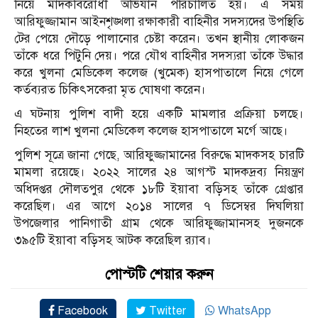
নিয়ে মাদকবিরোধী অভিযান পরিচালিত হয়। এ সময়
আরিফুজ্জামান আইনশৃঙ্খলা রক্ষাকারী বাহিনীর সদস্যদের উপস্থিতি
টের পেয়ে দৌড়ে পালানোর চেষ্টা করেন। তখন স্থানীয় লোকজন
তাঁকে ধরে পিটুনি দেয়। পরে যৌথ বাহিনীর সদস্যরা তাঁকে উদ্ধার
করে খুলনা মেডিকেল কলেজ (খুমেক) হাসপাতালে নিয়ে গেলে
কর্তব্যরত চিকিৎসকেরা মৃত ঘোষণা করেন।
এ ঘটনায় পুলিশ বাদী হয়ে একটি মামলার প্রক্রিয়া চলছে।
নিহতের লাশ খুলনা মেডিকেল কলেজ হাসপাতালে মর্গে আছে।
পুলিশ সূত্রে জানা গেছে, আরিফুজ্জামানের বিরুদ্ধে মাদকসহ চারটি
মামলা রয়েছে। ২০২২ সালের ২৪ আগস্ট মাদকদ্রব্য নিয়ন্ত্রণ
অধিদপ্তর দৌলতপুর থেকে ১৮টি ইয়াবা বড়িসহ তাঁকে গ্রেপ্তার
করেছিল। এর আগে ২০১৪ সালের ৭ ডিসেম্বর দিঘলিয়া
উপজেলার পানিগাতী গ্রাম থেকে আরিফুজ্জামানসহ দুজনকে
৩৯৫টি ইয়াবা বড়িসহ আটক করেছিল র‌্যাব।
পোস্টটি শেয়ার করুন
Facebook
Twitter
WhatsApp