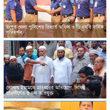
রংপুর জেলা পুলিশের রিজার্ভ অফিস ও ডিএসবি বার্ষিক
পরিদর্শন
ভোলায় ইমামকে মারধরের অভিযোগ, নিষিদ্ধ
ছাত্রলীগের ৩ জন অভিযুক্ত