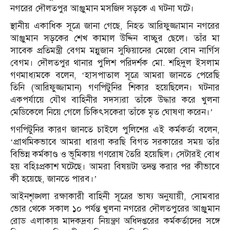
নগরের দৌলতপুর আঞ্জুমান মসজিদ সড়কে এ ঘটনা ঘটে।
স্থানীয় একাধিক সূত্রে জানা গেছে, নিহত আরিফুজ্জামান নগরের
আঞ্জুমান সড়কের শেখ কামাল উদ্দিন বাচ্চুর ছেলে। তাঁর মা
সাবেক প্রতিমন্ত্রী বেগম মন্নুজান সুফিয়ানের মেজো বোন নার্গিস
বেগম। দৌলতপুর থানার পুলিশ পরিদর্শক মো. শহিদুল ইসলাম
গণমাধ্যমকে বলেন, ‘হাসপাতাল সূত্রে আমরা জানতে পেরেছি
তিনি (আরিফুজ্জামান) গণপিটুনির শিকার হয়েছিলেন। ঘটনার
একপর্যায়ে যৌথ বাহিনীর সদস্যরা তাঁকে উদ্ধার করে খুলনা
মেডিকেলে নিয়ে গেলে চিকিৎসকেরা তাঁকে মৃত ঘোষণা করেন।’
গণপিটুনির কারণ জানতে চাইলে পুলিশের এই কর্মকর্তা বলেন,
‘প্রাথমিকভাবে আমরা ধারণা করছি বিগত সরকারের সময় তাঁর
বিভিন্ন কর্মকাণ্ড ও ভূমিকায় গণরোষ তৈরি হয়েছিল। সেটারই বোধ
হয় বহিঃপ্রকাশ ঘটেছে। আমরা বিষয়টা তদন্ত করার পর কীভাবে
কী হয়েছে, জানতে পারব।’
আইনশৃঙ্খলা রক্ষাকারী বাহিনী সূত্রের ভাষ্য অনুযায়ী, সোমবার
ভোর থেকে সকাল ১০ পর্যন্ত খুলনা নগরের দৌলতপুরের আঞ্জুমান
রোড এলাকায় মাদকদ্রব্য নিয়ন্ত্রণ অধিদপ্তরের কর্মকর্তাদের সঙ্গে