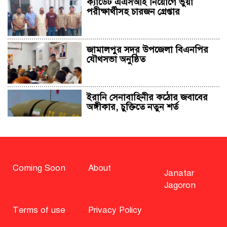
ক্যাডেট এএসআই নিয়োগে ভুয়া
পরীক্ষার্থীসহ চারজন গ্রেপ্তার
জামালপুর সদর উপজেলা বিএনপির
যৌথসভা অনুষ্ঠিত
ইরানি সেনাবাহিনীর কঠোর জবাবের
অঙ্গীকার, চুক্তিতে নতুন শর্ত
সাহাবুদ্দিন চুপ্পুসহ ২০ জনের বিরুদ্ধে
২৫১ কোটি টাকার শেয়ার মামলা
Coming Soon
About
Janatar
Jagoron
বিএনপি নিয়ে জামায়াতের মন্তব্যে
মির্জা ফখরুলের প্রতিক্রিয়া
Terms of use
Privacy Policy