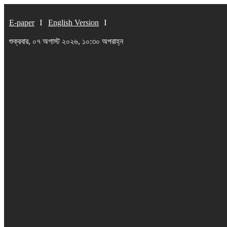
E-paper
English Version
শুক্রবার, ০৭ অগাস্ট ২০২৬, ১০:৩০ অপরাহ্ন