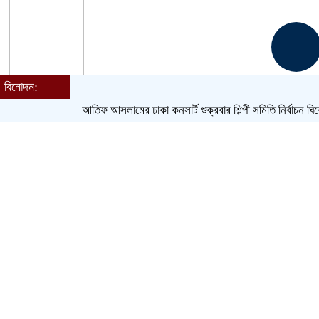
বিনোদন:
আতিফ আসলামের ঢাকা কনসার্ট শুক্রবার
শিল্পী সমিতি নির্বাচন ঘিরে সুষ্ঠু
Toggle navigation
হোম
শিরোনাম
বাংলাদেশ
জেলা
আন্তর্জাতিক
খেলাধুলা
ক্রিকেট
বিনোদন
লাইফস্টাইল
সম্পাদকীয়
ধর্ম
আরও