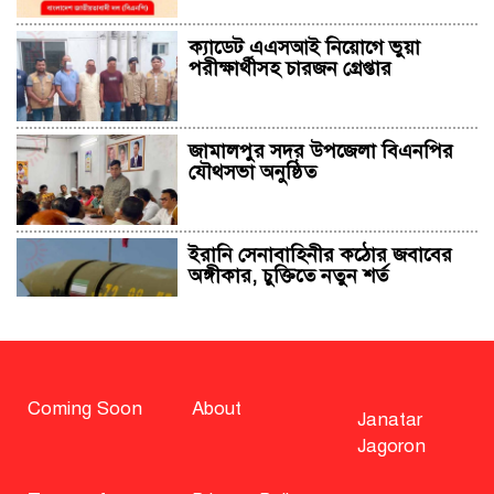
ক্যাডেট এএসআই নিয়োগে ভুয়া
পরীক্ষার্থীসহ চারজন গ্রেপ্তার
জামালপুর সদর উপজেলা বিএনপির
যৌথসভা অনুষ্ঠিত
ইরানি সেনাবাহিনীর কঠোর জবাবের
অঙ্গীকার, চুক্তিতে নতুন শর্ত
সাহাবুদ্দিন চুপ্পুসহ ২০ জনের বিরুদ্ধে
২৫১ কোটি টাকার শেয়ার মামলা
Coming Soon
About
Janatar
Jagoron
বিএনপি নিয়ে জামায়াতের মন্তব্যে
মির্জা ফখরুলের প্রতিক্রিয়া