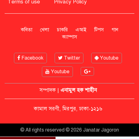
Terms of use
Privacy Policy
সাহাবুদ্দিনকে গ্রেপ্তারের দাবি জানাল
এনসিপি
কবিতা
খেলা
চাকরি
এআই
টিপস
গান
ক্যাম্পাস
রাষ্ট্রপতি অবসর সুবিধা কী পাবেন মো.
সাহাবুদ্দিন
Facebook
Twitter
Youtube
Youtube
মশার কয়েল জ্বালাতে বিস্ফোরণে দগ্ধ
পোশাকশ্রমিক দম্পতি
সম্পাদক |
এনামুল হক শাহীন
নিট প্রশ্নফাঁস নিয়ে নীরবতা ভাঙলেন
কামাল সরণী, মিরপুর, ঢাকা-১২১৬
মোদি, আন্দোলন অব্যাহত ভারতে
© All rights reserved © 2026 Janatar Jagoron
ডিসেম্বরে দেশে ফেরার ঘোষণা শেখ