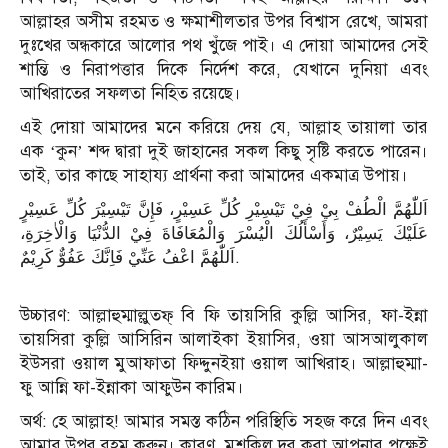
আল্লাহর অসীম রহমত ও ক্ষমাশীলতার উপর বিশ্বাস রেখে, আমরা
দুঃখের অন্ধকারে আলোর পথ খুঁজে পাই। এ দোয়া আমাদের সেই
শান্তি ও নিরাপত্তার দিকে নির্দেশ করে, যেখানে দুনিয়া এবং
আখিরাতের সফলতা নিহিত রয়েছে।
এই দোয়া আমাদের মনে করিয়ে দেয় যে, আল্লাহ তায়ালা তার
এক ‘কুন’ শব্দ দ্বারা দুই জাহানের সকল কিছু সৃষ্টি করতে পারেন।
তাই, তার কাছে সাহায্য প্রার্থনা করা আমাদের একমাত্র উপায়।
اَللّٰهُمَّ الْطُفْ بِيْ فِيْ تَيْسِيْرِ كُلِّ عَسِيْرٍ، فَإِنَّ تَيْسِيْرَ كُلِّ عَسِيْرٍ
عَلَيْكَ يَسِيْرٌ، وَأَسْأَلُكَ الْيُسْرَ وَالْمُعَافَاةَ فِيْ الدُّنْيَا وَالْاٰخِرَةِ،
اَللّٰهُمَّ اعْفُ عَنِّيْ فَاِنَّكَ عَفُوٌّ كَرِيْمٌ.
উচ্চারণ: আল্লাহুম্মাল্লুতফ্ বি ফি তায়সিরি কুল্লি আসির, ফা-ইন্না
তায়সিরা কুল্লি আসিরিন আলাইকা ইয়াসির, ওয়া আসআলুকাল
ইউসরা ওয়াল মুআফাতা ফিদ্দুনইয়া ওয়াল আখিরাহ। আল্লাহুম্মা-
ফু আন্নি ফা-ইন্নাকা আফুউন কারিম।
অর্থ: হে আল্লাহ! আমার সমস্ত কঠিন পরিস্থিতি সহজ করে দিন এবং
আমার উপর রহম করুন। কারণ, মুশকিল দূর করা আপনার পক্ষেই