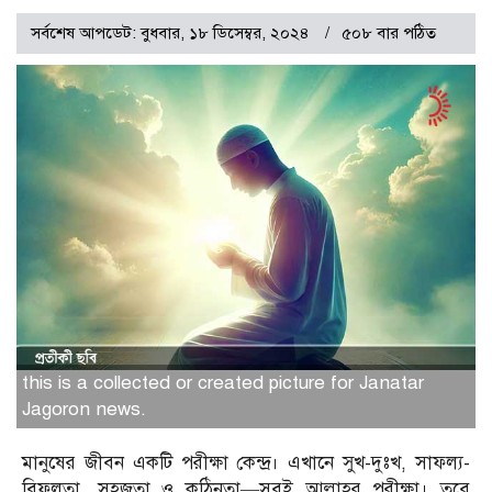
সর্বশেষ আপডেট: বুধবার, ১৮ ডিসেম্বর, ২০২৪
৫০৮ বার পঠিত
this is a collected or created picture for Janatar
Jagoron news.
মানুষের জীবন একটি পরীক্ষা কেন্দ্র। এখানে সুখ-দুঃখ, সাফল্য-
বিফলতা, সহজতা ও কঠিনতা—সবই আল্লাহর পরীক্ষা। তবে