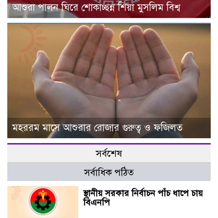
আশুরা পালন ঘিরে শোকাচ্ছন্ন শিয়া মুসলিম বিশ্ব
মহররম মাসে আশুরার রোজার গুরুত্ব ও ফজিলত
সর্বশেষ
সর্বাধিক পঠিত
স্থানীয় সরকার নির্বাচন পাঁচ ধাপে চায়
বিএনপি