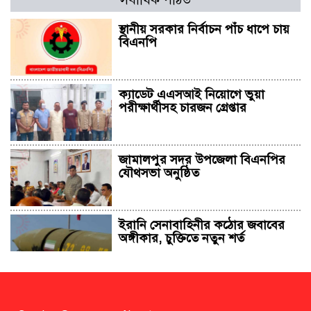
স্থানীয় সরকার নির্বাচন পাঁচ ধাপে চায়
বিএনপি
ক্যাডেট এএসআই নিয়োগে ভুয়া
পরীক্ষার্থীসহ চারজন গ্রেপ্তার
জামালপুর সদর উপজেলা বিএনপির
যৌথসভা অনুষ্ঠিত
ইরানি সেনাবাহিনীর কঠোর জবাবের
অঙ্গীকার, চুক্তিতে নতুন শর্ত
সাহাবুদ্দিন চুপ্পুসহ ২০ জনের বিরুদ্ধে
২৫১ কোটি টাকার শেয়ার মামলা