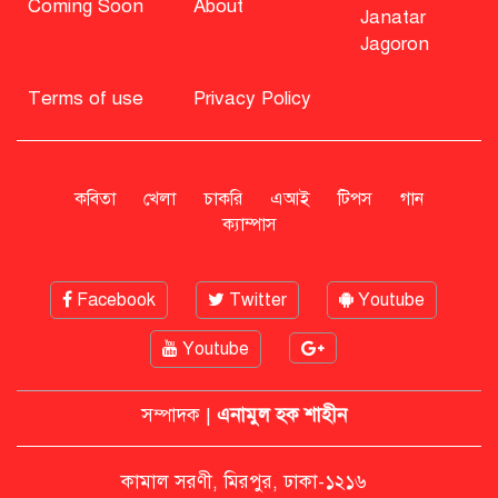
Coming Soon
About
Janatar
Jagoron
বিএনপি নিয়ে জামায়াতের মন্তব্যে
মির্জা ফখরুলের প্রতিক্রিয়া
Terms of use
Privacy Policy
সাহাবুদ্দিনকে গ্রেপ্তারের দাবি জানাল
এনসিপি
কবিতা
খেলা
চাকরি
এআই
টিপস
গান
ক্যাম্পাস
রাষ্ট্রপতি অবসর সুবিধা কী পাবেন মো.
Facebook
Twitter
Youtube
সাহাবুদ্দিন
Youtube
মশার কয়েল জ্বালাতে বিস্ফোরণে দগ্ধ
পোশাকশ্রমিক দম্পতি
সম্পাদক |
এনামুল হক শাহীন
কামাল সরণী, মিরপুর, ঢাকা-১২১৬
নিট প্রশ্নফাঁস নিয়ে নীরবতা ভাঙলেন