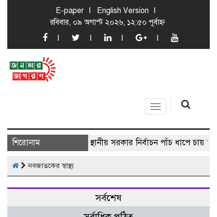
E-paper
English Version
রবিবার, ০৯ অগাস্ট ২০২৬, ১২:৫০ পূর্বাহ্ন
Toggle
navigation
শিরোনাম
স্থানীয় সরকার নির্বাচন পাঁচ ধাপে চায় বি
নবজাতকের স্বাস্থ্য
সর্বশেষ
সর্বাধিক পঠিত