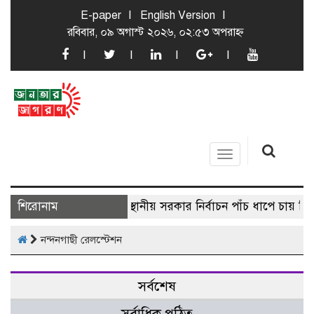
E-paper
English Version
রবিবার, ০৯ অগাস্ট ২০২৬, ০২:৫৩ অপরাহ্ন
Toggle
navigation
শিরোনাম
স্থানীয় সরকার নির্বাচন পাঁচ ধাপে চায় বি
নন্দনগাছী রেলস্টেশন
সর্বশেষ
সর্বাধিক পঠিত