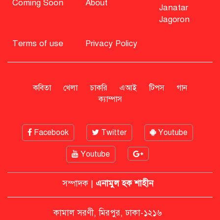
Coming Soon
About
Janatar
Jagoron
বিএনপি নিয়ে জামায়াতের মন্তব্যে
মির্জা ফখরুলের প্রতিক্রিয়া
Terms of use
Privacy Policy
সাহাবুদ্দিনকে গ্রেপ্তারের দাবি জানাল
এনসিপি
কবিতা
খেলা
চাকরি
এআই
টিপস
গান
ক্যাম্পাস
রাষ্ট্রপতি অবসর সুবিধা কী পাবেন মো.
Facebook
Twitter
Youtube
সাহাবুদ্দিন
Youtube
মশার কয়েল জ্বালাতে বিস্ফোরণে দগ্ধ
পোশাকশ্রমিক দম্পতি
সম্পাদক |
এনামুল হক শাহীন
কামাল সরণী, মিরপুর, ঢাকা-১২১৬
নিট প্রশ্নফাঁস নিয়ে নীরবতা ভাঙলেন