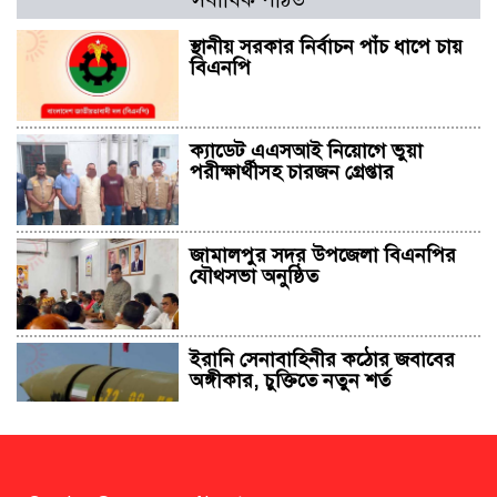
স্থানীয় সরকার নির্বাচন পাঁচ ধাপে চায়
বিএনপি
ক্যাডেট এএসআই নিয়োগে ভুয়া
পরীক্ষার্থীসহ চারজন গ্রেপ্তার
জামালপুর সদর উপজেলা বিএনপির
যৌথসভা অনুষ্ঠিত
ইরানি সেনাবাহিনীর কঠোর জবাবের
অঙ্গীকার, চুক্তিতে নতুন শর্ত
সাহাবুদ্দিন চুপ্পুসহ ২০ জনের বিরুদ্ধে
২৫১ কোটি টাকার শেয়ার মামলা