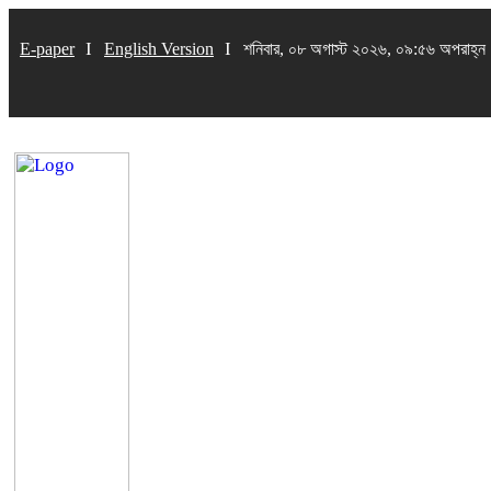
E-paper
English Version
শনিবার, ০৮ অগাস্ট ২০২৬, ০৯:৫৬ অপরাহ্ন