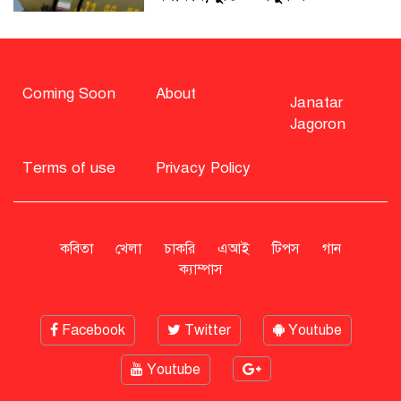
সাহাবুদ্দিন চুপ্পুসহ ২০ জনের বিরুদ্ধে
২৫১ কোটি টাকার শেয়ার মামলা
Coming Soon
About
Janatar
Jagoron
বিএনপি নিয়ে জামায়াতের মন্তব্যে
মির্জা ফখরুলের প্রতিক্রিয়া
Terms of use
Privacy Policy
সাহাবুদ্দিনকে গ্রেপ্তারের দাবি জানাল
এনসিপি
কবিতা
খেলা
চাকরি
এআই
টিপস
গান
ক্যাম্পাস
Facebook
Twitter
Youtube
Youtube