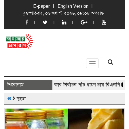
E-paper
English Version
বৃহস্পতিবার, ০৬ অগাস্ট ২০২৬, ০৮:০৮ অপরাহ্ন
Toggle
navigation
শিরোনাম
স্থানীয় সরকার নির্বাচন পাঁচ ধাপে চায় বিএনপি
ক্যাডেট
সুস্থতা