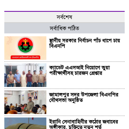
সর্বশেষ
সর্বাধিক পঠিত
স্থানীয় সরকার নির্বাচন পাঁচ ধাপে চায়
বিএনপি
ক্যাডেট এএসআই নিয়োগে ভুয়া
পরীক্ষার্থীসহ চারজন গ্রেপ্তার
জামালপুর সদর উপজেলা বিএনপির
যৌথসভা অনুষ্ঠিত
ইরানি সেনাবাহিনীর কঠোর জবাবের
অঙ্গীকার, চুক্তিতে নতুন শর্ত