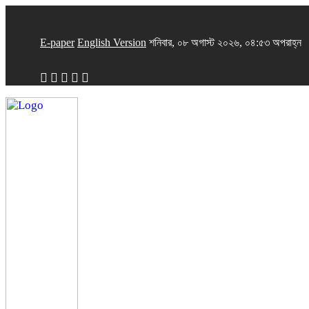
E-paper
English Version
শনিবার, ০৮ অগাস্ট ২০২৬, ০৪:৫৩ অপরাহ্ন