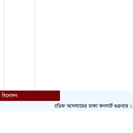
বিনোদন:
আতিফ আসলামের ঢাকা কনসার্ট শুক্রবার
শিল্প
Toggle
navigation
হোম
বাংলাদেশ