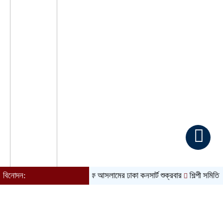
বিনোদন:
আতিফ আসলামের ঢাকা কনসার্ট শুক্রবার
শিল্পী সমিতি নির্বাচন