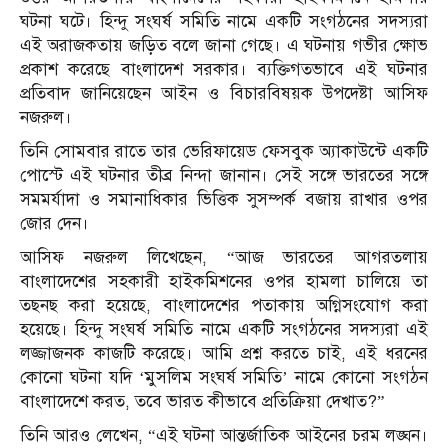
ঘটনা ঘটে। হিন্দু সংঘর্ষ সমিতি নামে একটি সংগঠনের সদস্যরা
এই অরাজকতায় জড়িত বলে জানা গেছে। এ ঘটনায় গভীর ক্ষোভ
প্রকাশ করেছে বাংলাদেশ সরকার। ব্যক্তিগতভাবে এই ঘটনার
প্রতিবাদ জানিয়েছেন আইন ও বিচারবিষয়ক উপদেষ্টা আসিফ
নজরুল।
তিনি সোমবার রাতে তার ভেরিফায়েড ফেসবুক অ্যাকাউন্টে একটি
পোস্টে এই ঘটনার তীব্র নিন্দা জানান। সেই সঙ্গে ভারতের সঙ্গে
সমমর্যাদা ও সমানাধিকার ভিত্তিক সুসম্পর্ক বজায় রাখার ওপর
জোর দেন।
আসিফ নজরুল লিখেছেন, “আজ ভারতের আগরতলায়
বাংলাদেশের সহকারী হাইকমিশনের ওপর হামলা চালিয়ে তা
তছনছ করা হয়েছে, বাংলাদেশের পতাকায় অগ্নিসংযোগ করা
হয়েছে। হিন্দু সংঘর্ষ সমিতি নামে একটি সংগঠনের সদস্যরা এই
লজ্জাজনক কাজটি করেছে। আমি প্রশ্ন করতে চাই, এই ধরনের
কোনো ঘটনা যদি ‘মুসলিম সংঘর্ষ সমিতি’ নামে কোনো সংগঠন
বাংলাদেশে করত, তবে ভারত কীভাবে প্রতিক্রিয়া দেখাত?”
তিনি আরও লেখেন, “এই ঘটনা আন্তর্জাতিক আইনের চরম লঙ্ঘন।