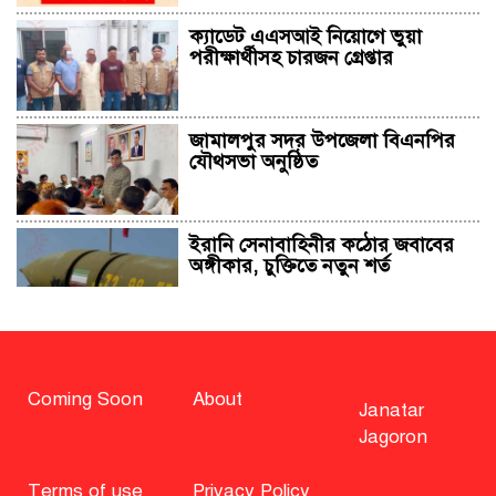
ক্যাডেট এএসআই নিয়োগে ভুয়া
পরীক্ষার্থীসহ চারজন গ্রেপ্তার
জামালপুর সদর উপজেলা বিএনপির
যৌথসভা অনুষ্ঠিত
ইরানি সেনাবাহিনীর কঠোর জবাবের
অঙ্গীকার, চুক্তিতে নতুন শর্ত
সাহাবুদ্দিন চুপ্পুসহ ২০ জনের বিরুদ্ধে
২৫১ কোটি টাকার শেয়ার মামলা
Coming Soon
About
Janatar
Jagoron
বিএনপি নিয়ে জামায়াতের মন্তব্যে
মির্জা ফখরুলের প্রতিক্রিয়া
Terms of use
Privacy Policy