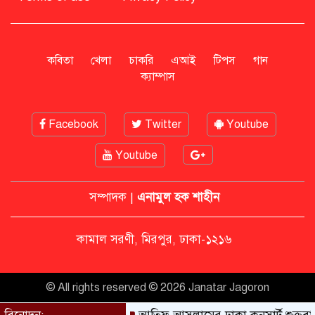
সাহাবুদ্দিনকে গ্রেপ্তারের দাবি জানাল
এনসিপি
কবিতা
খেলা
চাকরি
এআই
টিপস
গান
ক্যাম্পাস
রাষ্ট্রপতি অবসর সুবিধা কী পাবেন মো.
সাহাবুদ্দিন
Facebook
Twitter
Youtube
Youtube
মশার কয়েল জ্বালাতে বিস্ফোরণে দগ্ধ
পোশাকশ্রমিক দম্পতি
সম্পাদক |
এনামুল হক শাহীন
নিট প্রশ্নফাঁস নিয়ে নীরবতা ভাঙলেন
কামাল সরণী, মিরপুর, ঢাকা-১২১৬
মোদি, আন্দোলন অব্যাহত ভারতে
© All rights reserved © 2026 Janatar Jagoron
ডিসেম্বরে দেশে ফেরার ঘোষণা শেখ