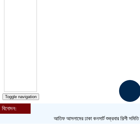
Toggle navigation
বিনোদন:
হোম
বাংলাদেশ
আতিফ আসলামের ঢাকা কনসার্ট শুক্রবার
শিল্পী সমিতি নির্বাচন
জেলা
আন্তর্জাতিক
খেলাধুলা
ক্রিকেট