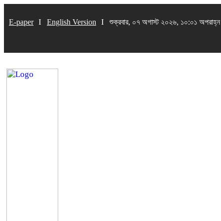
E-paper
English Version
শুক্রবার, ০৭ অগাস্ট ২০২৬, ১০:০১ অপরাহ্ন