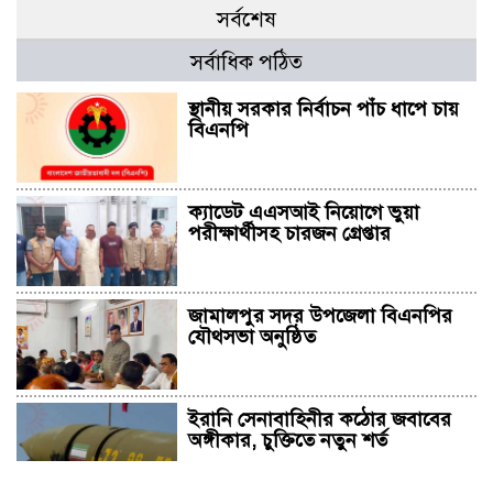
সর্বশেষ
সর্বাধিক পঠিত
স্থানীয় সরকার নির্বাচন পাঁচ ধাপে চায়
বিএনপি
ক্যাডেট এএসআই নিয়োগে ভুয়া
পরীক্ষার্থীসহ চারজন গ্রেপ্তার
জামালপুর সদর উপজেলা বিএনপির
যৌথসভা অনুষ্ঠিত
ইরানি সেনাবাহিনীর কঠোর জবাবের
অঙ্গীকার, চুক্তিতে নতুন শর্ত