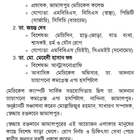
প্রভাষক, জামালপুর মেডিকেল কলেজ
যোগ্যতা: এমবিবিএস, বিসিএস (স্বাস্থ্য), পিজিটি
(সার্জারি), সিসিডি (বারডেম)
ডা. জয়ন্ত দেব
বিশেষজ্ঞ: মেডিসিন, হাড়-জোড়া, বাত ব্যথা,
শ্বাসকষ্ট, চর্ম ও যৌন রোগ
যোগ্যতা: এমবিবিএস (ডিইউ), সিএমইউ (সনোমেড)
ডা. মো. মেহেদী হাসান শুভ
বিশেষজ্ঞ: আল্ট্রাসনোগ্রাফি
আবাসিক মেডিকেল অফিসার, ডা. আদনান
ডায়াগনো কমপ্লেক্স এন্ড হসপিটাল
মেডিকেল ক্যাম্পটি সার্বিক সহযোগিতায় ছিল ডা. আদনান
ডায়াগনো কমপ্লেক্স এন্ড হসপিটাল, নান্দিনা, জামালপুর।
অনুষ্ঠানটি সঞ্চালনা করেন মোস্তাফিজুর রহমান, সাধারণ সম্পাদক,
স্বেচ্ছায় রক্তদানে জামালপুর।
স্বেচ্ছায় রক্তদানে জামালপুরের এই আয়োজন এলাকার মানুষের
কাছে বিশেষ সাড়া ফেলে। রোগ নির্ণয় ও চিকিৎসা সেবা পেয়ে
স্থানীয় জনগণ সন্তুষ্টি প্রকাশ করেন।