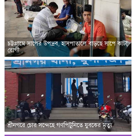
চট্টগ্রামে সাপের উপদ্রব, হাসপাতালে বাড়ছে সাপে কাটা
রোগী
শ্রীনগরে চোর সন্দেহে গণপিটুনিতে যুবকের মৃত্যু