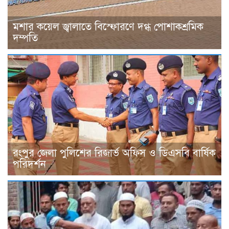
মশার কয়েল জ্বালাতে বিস্ফোরণে দগ্ধ পোশাকশ্রমিক
দম্পতি
রংপুর জেলা পুলিশের রিজার্ভ অফিস ও ডিএসবি বার্ষিক
পরিদর্শন