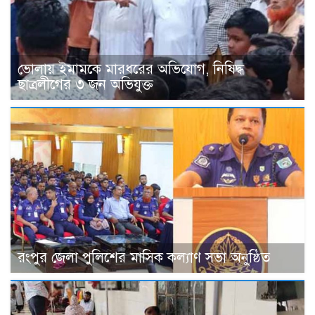
ভোলায় ইমামকে মারধরের অভিযোগ, নিষিদ্ধ
ছাত্রলীগের ৩ জন অভিযুক্ত
রংপুর জেলা পুলিশের মাসিক কল্যাণ সভা অনুষ্ঠিত