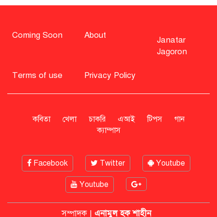
সাহাবুদ্দিন চুপ্পুসহ ২০ জনের বিরুদ্ধে
২৫১ কোটি টাকার শেয়ার মামলা
Coming Soon
About
Janatar
Jagoron
বিএনপি নিয়ে জামায়াতের মন্তব্যে
মির্জা ফখরুলের প্রতিক্রিয়া
Terms of use
Privacy Policy
সাহাবুদ্দিনকে গ্রেপ্তারের দাবি জানাল
এনসিপি
কবিতা
খেলা
চাকরি
এআই
টিপস
গান
ক্যাম্পাস
রাষ্ট্রপতি অবসর সুবিধা কী পাবেন মো.
সাহাবুদ্দিন
Facebook
Twitter
Youtube
Youtube
মশার কয়েল জ্বালাতে বিস্ফোরণে দগ্ধ
পোশাকশ্রমিক দম্পতি
সম্পাদক |
এনামুল হক শাহীন