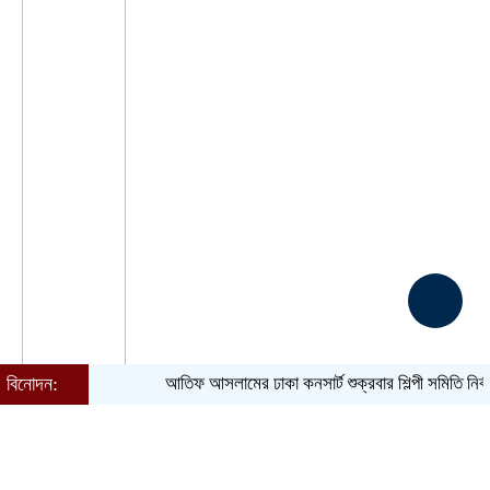
বিনোদন:
আতিফ আসলামের ঢাকা কনসার্ট শুক্রবার
শিল্পী সমিতি নির্বাচন ঘিরে