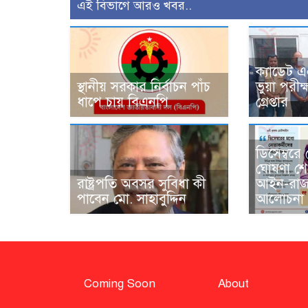
এই বিভাগে আরও খবর..
ক্যাডেট 
স্থানীয় সরকার নির্বাচন পাঁচ
ভুয়া পরীক
ধাপে চায় বিএনপি
গ্রেপ্তার
ডিসেম্বরে
ঘোষণা শে
রাষ্ট্রপতি অবসর সুবিধা কী
আইন-রাজ
পাবেন মো. সাহাবুদ্দিন
আলোচনা
Coming Soon
About