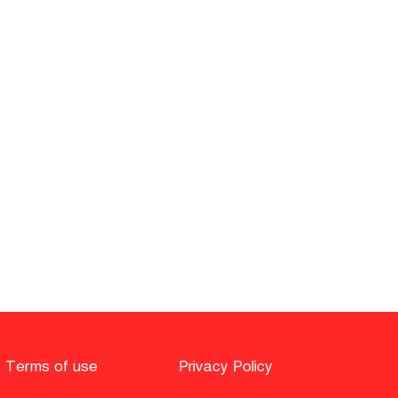
ছিঁড়ে পড়া বিদ্যুতের তারে
যুবকের মৃত্যু, আহত তিন
শিক্ষামন্ত্রীর পদত্যাগ দাবিতে
কংগ্রেসের বিক্ষোভ, রাহুল-
প্রিয়াঙ্কা আটক
জুলাই সনদ বিতর্ক
আলোচনায় সমাধানের আহ্বান
ভোলায় ইমামকে মারধরের
অভিযোগ, নিষিদ্ধ ছাত্রলীগের
৩ জন অভিযুক্ত
বেলজিয়ামে তাপপ্রবাহে ১৫
দিনে ২ হাজার মৃত্যু
Terms of use
Privacy Policy