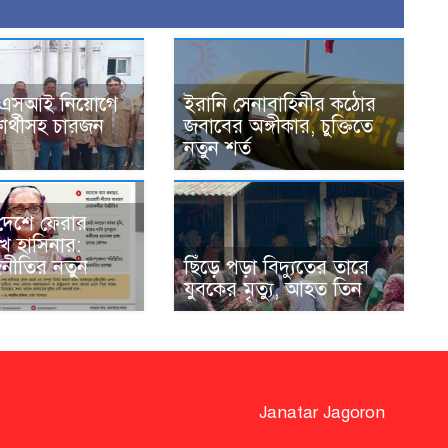
এএসআই নিয়োগে
ইরানি সেনাবাহিনীর কঠোর
্ষার্থীসহ চারজন
জবাবের অঙ্গীকার, চুক্তিতে
নতুন শর্ত
 দেশে ফেরার
খ হাসিনার:
নীতির নতুন
ছিঁড়ে পড়া বিদ্যুতের তারে
যুবকের মৃত্যু, আহত তিন
Janatar Jagoron