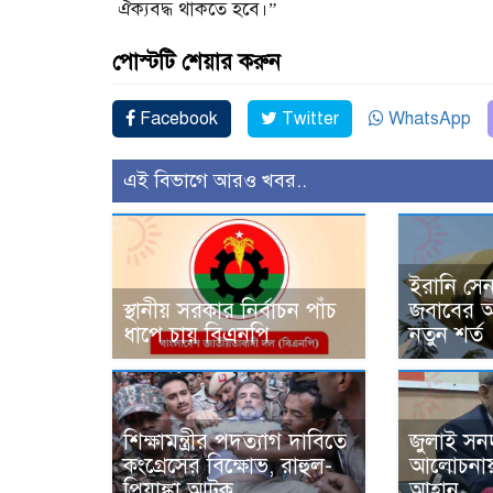
ঐক্যবদ্ধ থাকতে হবে।”
পোস্টটি শেয়ার করুন
Facebook
Twitter
WhatsApp
এই বিভাগে আরও খবর..
ইরানি সে
স্থানীয় সরকার নির্বাচন পাঁচ
জবাবের অঙ্
ধাপে চায় বিএনপি
নতুন শর্ত
শিক্ষামন্ত্রীর পদত্যাগ দাবিতে
জুলাই সনদ
কংগ্রেসের বিক্ষোভ, রাহুল-
আলোচনায়
প্রিয়াঙ্কা আটক
আহ্বান