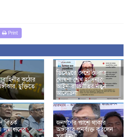
Print
ডিসেম্বরে দেশে ফেরার
নাবাহিনীর কঠোর
ঘোষণা শেখ হাসিনার:
গীকার, চুক্তিতে
আইন-রাজনীতির নতুন
আলোচনা
 বিতর্ক
জনগণের পাশে থাকার
 সমাধানের
অঙ্গীকার পুনর্ব্যক্ত করলেন
স্বরাষ্ট্রমন্ত্রী