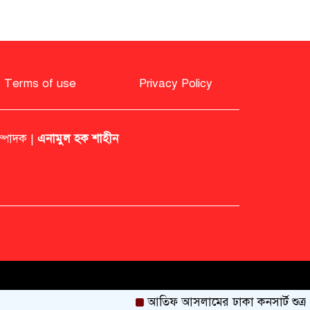
জনগণের পাশে থাকার
অঙ্গীকার পুনর্ব্যক্ত করলেন
স্বরাষ্ট্রমন্ত্রী
Terms of use
Privacy Policy
ম্পাদক |
এনামুল হক শাহীন
আতিফ আসলামের ঢাকা কনসার্ট শুক্রবার