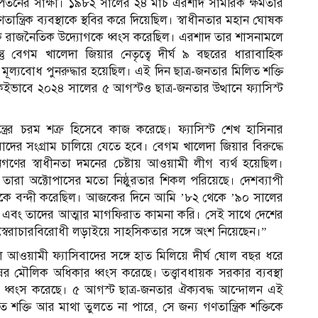
ারের পতনের সাক্ষী। ১৯৮২ সালের ২৪ মার্চ এরশাদ সামরিক ক্ষমতার
ান্ত্রিক ব্যবস্থাকে স্থবির করে দিয়েছিল। স্বাধীনতার মহান ঘোষক
াত্রিক রাজনৈতিক উদ্যোগকে ধ্বংস করেছিল। এরশাদ তার শাসনামলে
 কিন্তু বেগম খালেদা জিয়ার নেতৃত্বে দীর্ঘ ৯ বছরের ধারাবাহিক
ূল্যবোধ পুনরুদ্ধার হয়েছিল। এই দিন ছাত্র-জনতার মিলিত শক্তি
ক একইভাবে ২০২৪ সালের ৫ আগস্টও ছাত্র-জনতার উত্থানে ফ্যাসিস্ট
ের চরম শত্রু হিসেবে কাজ করেছে। ফ্যাসিস্ট শেখ হাসিনার
র সংগ্রাম চালিয়ে যেতে হবে। বেগম খালেদা জিয়ার বিরুদ্ধে
গণের স্বাধীনতা দমনের চেষ্টায় আওয়ামী লীগ ব্যর্থ হয়েছিল।
তারা অক্টোপাসের মতো নিষ্ঠুরতার শিকল পরিয়েছে। দেশব্যাপী
ীনতাকে বন্দী করেছিল। আজকের দিনে আমি ’৮২ থেকে ’৯০ সালের
জানাই এবং তাদের আত্মার মাগফিরাত কামনা করি। সেই সাথে দেশের
া স্বৈরাচারবিরোধী লড়াইয়ে সাহসিকতার সঙ্গে অংশ নিয়েছেন।”
 আওয়ামী ফ্যাসিবাদের সঙ্গে হাত মিলিয়ে দীর্ঘ ষোল বছর ধরে
 মৌলিক অধিকার ধ্বংস করেছে। তত্ত্বাবধায়ক সরকার ব্যবস্থা
বস্থা ধ্বংস করেছে। ৫ আগস্ট ছাত্র-জনতার ঐক্যবদ্ধ আন্দোলন এই
 শক্তি আর মাথা তুলতে না পারে, সে জন্য গণতান্ত্রিক শক্তিকে