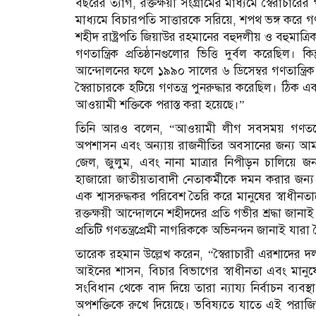
বছরের ত্যাগ, রক্তক্ষয়ী সংগ্রামের মাধ্যমে স্বৈরাচ
মাধ্যমে বিচারপতি সাত্তারকে সরিয়ে, শপথ ভঙ্গ করে গণত
শহীদ রাষ্ট্রপতি জিয়াউর রহমানের বহুদলীয় ও বহুম
গণতান্ত্রিক প্রতিষ্ঠানগুলোর ভিত্তি দুর্বল করেছিল।
আন্দোলনের ফলে ১৯৯০ সালের ৬ ডিসেম্বর গণতান্ত্রিক ম
স্বৈরাচারকে হটিয়ে গণতন্ত্র পুনরুদ্ধার করেছিল। ঠি
আওয়ামী শক্তিকে পরাস্ত করা হয়েছে।”
তিনি আরও বলেন, “আওয়ামী লীগ সবসময় গণতন্ত্র
অপশাসন এবং অন্যায় রাজনীতির অবসানের জন্য আমাদে
জেল, জুলুম, এবং নানা মাত্রার নিপীড়ন চালিয়ে জন
হাজারো জাতীয়তাবাদী নেতাকর্মীকে দমন করার জন্য 
এক শ্বাসরুদ্ধকর পরিবেশ তৈরি করে মানুষের স্বাধ
রক্তক্ষয়ী আন্দোলনে শহীদদের প্রতি গভীর শ্রদ্ধা 
প্রতিটি গণতন্ত্রপ্রেমী নাগরিককে অভিনন্দন জানাই যার
তারেক রহমান উল্লেখ করেন, “স্বৈরাচারী এরশাদের দল
আইনের শাসন, বিচার বিভাগের স্বাধীনতা এবং মানুষের
সংবিধান থেকে বাদ দিয়ে তারা ন্যায্য নির্বাচন ব্য
অপশক্তিকে রুখে দিয়েছে। ভবিষ্যতে যাতে এই পরাজিত