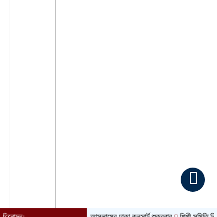
বিনোদন:
আতিফ আসলামের ঢাকা কনসার্ট শুক্রবার
শিল্পী সমিতি নির্বাচন ঘি