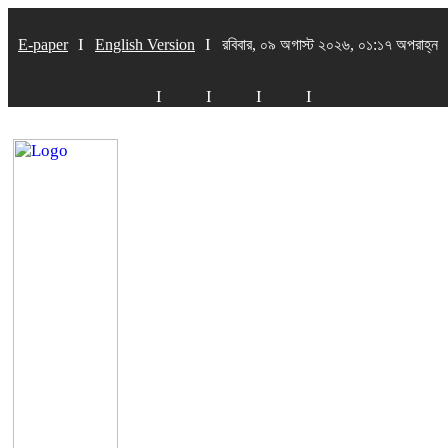
E-paper
English Version
রবিবার, ০৯ অগাস্ট ২০২৬, ০১:১৭ অপরাহ্ন