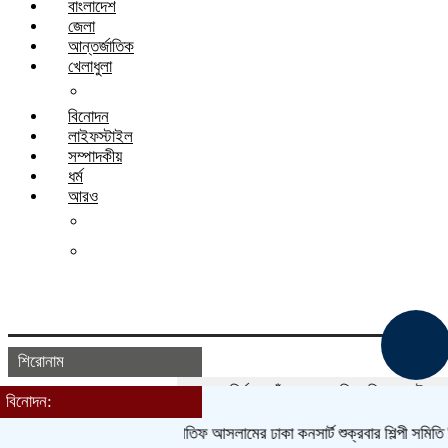
বাংলাদেশ
জেলা
আন্তর্জাতিক
খেলাধুলা
ক্রিকেট
বিনোদন
লাইফস্টাইল
সম্পাদকীয়
ধর্ম
আরও
চাকরি
বাণিজ্য
শিরোনাম
স্থানীয় সরকার নির্বাচন পাঁচ ধাপে চায় বিএনপি
ক্যাডেট এএসআই নিয়
বিনোদন:
হোম
ক্যাম্পাস
আতিফ আসলামের ঢাকা কনসার্ট শুক্রবার
শিল্পী সমিতি নির্বাচন