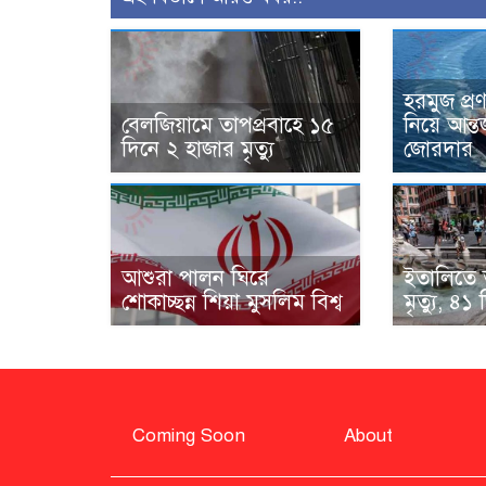
হরমুজ প্রণ
বেলজিয়ামে তাপপ্রবাহে ১৫
নিয়ে আন্
দিনে ২ হাজার মৃত্যু
জোরদার
আশুরা পালন ঘিরে
ইতালিতে ত
শোকাচ্ছন্ন শিয়া মুসলিম বিশ্ব
মৃত্যু, ৪১ 
Coming Soon
About