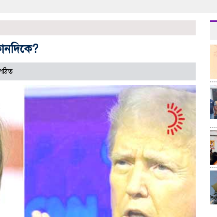
 কোনদিকে?
পঠিত