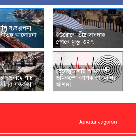
ালি ব্যবস্থাপনা
তর্জাতিক আলোচনা
ইউরোপে তীব্র দাবদাহ,
স্পেনে মৃত্যু ৩২৭
ভেনেজুয়েলায় শক্তিশালী
াপপ্রবাহে পাঁচ
ভূমিকম্পে ব্যাপক প্রাণহানির
ডিগ্রির সতর্কতা
আশঙ্কা
Janatar Jagoron