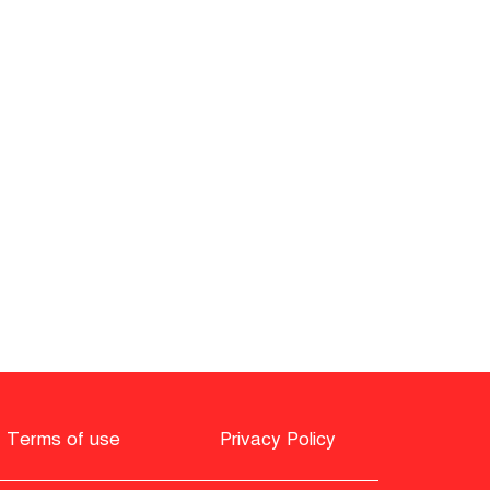
জনগণের পাশে থাকার
অঙ্গীকার পুনর্ব্যক্ত করলেন
স্বরাষ্ট্রমন্ত্রী
Terms of use
Privacy Policy