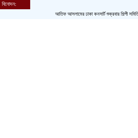
বিনোদন:
হোম
আতিফ আসলামের ঢাকা কনসার্ট শুক্রবার
শিল্পী সমিতি নির্বাচ
বাংলাদেশ
জেলা
আন্তর্জাতিক
খেলাধুলা
ক্রিকেট
বিনোদন
লাইফস্টাইল
সম্পাদকীয়
ধর্ম
আরও
চাকরি
বাণিজ্য
শিরোনাম
স্থানীয় সরকার নির্বাচন পাঁচ ধাপে চায় বিএনপি
ক্যাডেট এএসআই নিয