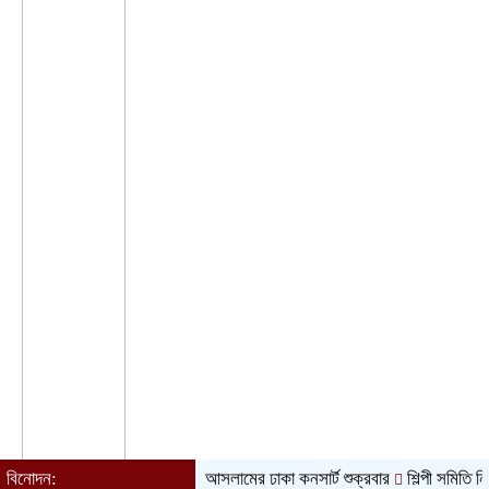
বিনোদন:
আতিফ আসলামের ঢাকা কনসার্ট শুক্রবার
শিল্পী সমিতি নির্বাচন ঘি