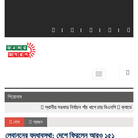
Toggle
navigation
শিরোনাম
স্থানীয় সরকার নির্বাচন পাঁচ ধাপে চায় বিএনপি
ক্যাডেট এএসআই নিয
হোম
প্রচ্ছদ
লেবাননের যুদ্ধাবস্থা: দেশে ফিরলেন আরও ১৫১