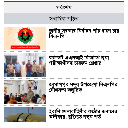
সর্বশেষ
সর্বাধিক পঠিত
স্থানীয় সরকার নির্বাচন পাঁচ ধাপে চায়
বিএনপি
ক্যাডেট এএসআই নিয়োগে ভুয়া
পরীক্ষার্থীসহ চারজন গ্রেপ্তার
জামালপুর সদর উপজেলা বিএনপির
যৌথসভা অনুষ্ঠিত
ইরানি সেনাবাহিনীর কঠোর জবাবের
অঙ্গীকার, চুক্তিতে নতুন শর্ত