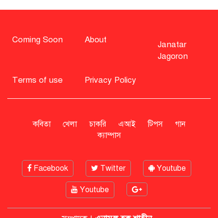
সাহাবুদ্দিন চুপ্পুসহ ২০ জনের বিরুদ্ধে
২৫১ কোটি টাকার শেয়ার মামলা
Coming Soon
About
Janatar
Jagoron
বিএনপি নিয়ে জামায়াতের মন্তব্যে
মির্জা ফখরুলের প্রতিক্রিয়া
Terms of use
Privacy Policy
সাহাবুদ্দিনকে গ্রেপ্তারের দাবি জানাল
এনসিপি
কবিতা
খেলা
চাকরি
এআই
টিপস
গান
ক্যাম্পাস
রাষ্ট্রপতি অবসর সুবিধা কী পাবেন মো.
সাহাবুদ্দিন
Facebook
Twitter
Youtube
Youtube
মশার কয়েল জ্বালাতে বিস্ফোরণে দগ্ধ
পোশাকশ্রমিক দম্পতি