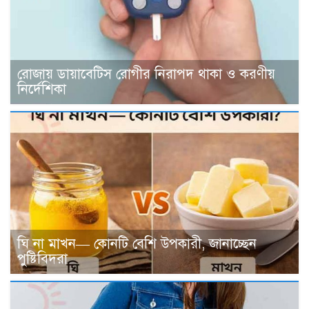
রোজায় ডায়াবেটিস রোগীর নিরাপদ থাকা ও করণীয়
নির্দেশিকা
ঘি না মাখন— কোনটি বেশি উপকারী, জানাচ্ছেন
পুষ্টিবিদরা