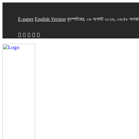
E-paper
English Version
বৃহস্পতিবার, ০৬ অগাস্ট ২০২৬, ০৬:৪৮ অপরাহ