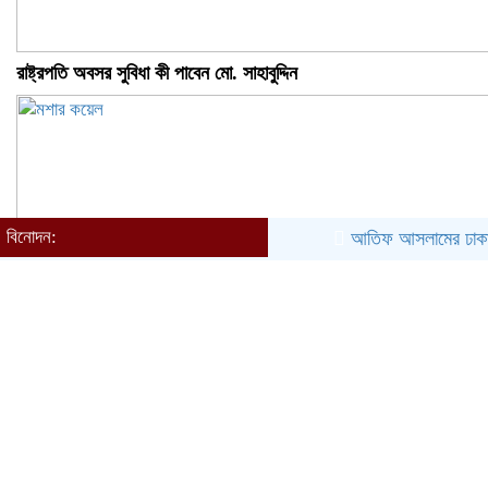
রাষ্ট্রপতি অবসর সুবিধা কী পাবেন মো. সাহাবুদ্দিন
বিনোদন:
আতিফ আসলামের ঢাকা কনসার্ট 
মশার কয়েল জ্বালাতে বিস্ফোরণে দগ্ধ পোশাকশ্রমিক দম্পতি