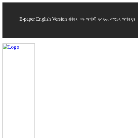
E-paper
English Version
রবিবার, ০৯ অগাস্ট ২০২৬, ০৩:১২ অপরাহ্ন