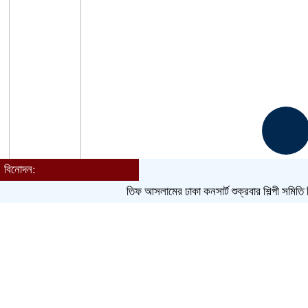
বিনোদন:
Toggle navigation
আতিফ আসলামের ঢাকা কনসার্ট শুক্রবার
শিল্পী সমিতি নির্বাচন
হোম
বাংলাদেশ
জেলা
আন্তর্জাতিক
খেলাধুলা
ক্রিকেট
বিনোদন