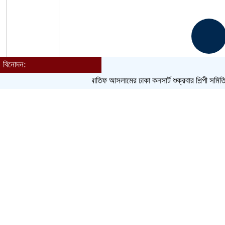
বিনোদন:
আতিফ আসলামের ঢাকা কনসার্ট শুক্রবার
শিল্পী সমিতি নির্বাচ
Toggle navigation
হোম
বাংলাদেশ
জেলা
আন্তর্জাতিক
খেলাধুলা
ক্রিকেট
বিনোদন
লাইফস্টাইল
সম্পাদকীয়
ধর্ম
আরও
চাকরি