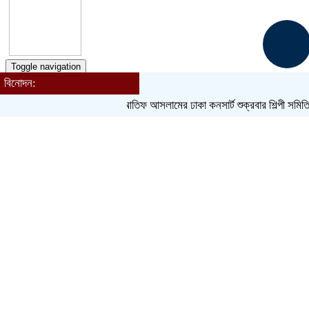
Toggle navigation
বিনোদন:
হোম
আতিফ আসলামের ঢাকা কনসার্ট শুক্রবার
শিল্পী সমিতি নির্বাচ
বাংলাদেশ
জেলা
আন্তর্জাতিক
খেলাধুলা
ক্রিকেট
বিনোদন
লাইফস্টাইল
সম্পাদকীয়
ধর্ম
আরও
চাকরি
বাণিজ্য