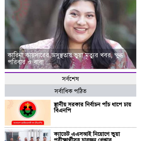
কারিনা কায়সারের অসুস্থতায় ভুয়া মৃত্যুর খবর, ক্ষুব্ধ
পরিবার ও বাবা
সর্বশেষ
সর্বাধিক পঠিত
স্থানীয় সরকার নির্বাচন পাঁচ ধাপে চায়
বিএনপি
ক্যাডেট এএসআই নিয়োগে ভুয়া
পরীক্ষার্থীসহ চারজন গ্রেপ্তার