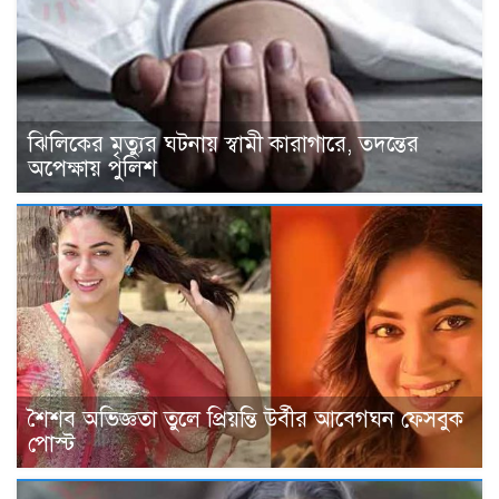
ঝিলিকের মৃত্যুর ঘটনায় স্বামী কারাগারে, তদন্তের
অপেক্ষায় পুলিশ
শৈশব অভিজ্ঞতা তুলে প্রিয়ন্তি উর্বীর আবেগঘন ফেসবুক
পোস্ট