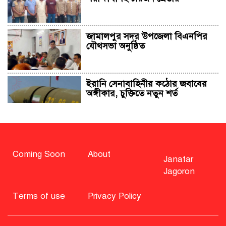
জামালপুর সদর উপজেলা বিএনপির
যৌথসভা অনুষ্ঠিত
ইরানি সেনাবাহিনীর কঠোর জবাবের
অঙ্গীকার, চুক্তিতে নতুন শর্ত
সাহাবুদ্দিন চুপ্পুসহ ২০ জনের বিরুদ্ধে
২৫১ কোটি টাকার শেয়ার মামলা
Coming Soon
About
Janatar
Jagoron
বিএনপি নিয়ে জামায়াতের মন্তব্যে
মির্জা ফখরুলের প্রতিক্রিয়া
Terms of use
Privacy Policy