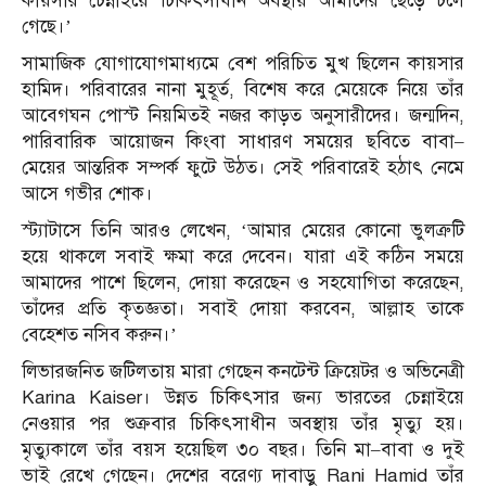
কায়সার চেন্নাইয়ে চিকিৎসাধীন অবস্থায় আমাদের ছেড়ে চলে
গেছে।’
সামাজিক যোগাযোগমাধ্যমে বেশ পরিচিত মুখ ছিলেন কায়সার
হামিদ। পরিবারের নানা মুহূর্ত, বিশেষ করে মেয়েকে নিয়ে তাঁর
আবেগঘন পোস্ট নিয়মিতই নজর কাড়ত অনুসারীদের। জন্মদিন,
পারিবারিক আয়োজন কিংবা সাধারণ সময়ের ছবিতে বাবা–
মেয়ের আন্তরিক সম্পর্ক ফুটে উঠত। সেই পরিবারেই হঠাৎ নেমে
আসে গভীর শোক।
স্ট্যাটাসে তিনি আরও লেখেন, ‘আমার মেয়ের কোনো ভুলত্রুটি
হয়ে থাকলে সবাই ক্ষমা করে দেবেন। যারা এই কঠিন সময়ে
আমাদের পাশে ছিলেন, দোয়া করেছেন ও সহযোগিতা করেছেন,
তাঁদের প্রতি কৃতজ্ঞতা। সবাই দোয়া করবেন, আল্লাহ তাকে
বেহেশত নসিব করুন।’
লিভারজনিত জটিলতায় মারা গেছেন কনটেন্ট ক্রিয়েটর ও অভিনেত্রী
Karina Kaiser। উন্নত চিকিৎসার জন্য ভারতের চেন্নাইয়ে
নেওয়ার পর শুক্রবার চিকিৎসাধীন অবস্থায় তাঁর মৃত্যু হয়।
মৃত্যুকালে তাঁর বয়স হয়েছিল ৩০ বছর। তিনি মা–বাবা ও দুই
ভাই রেখে গেছেন। দেশের বরেণ্য দাবাড়ু Rani Hamid তাঁর