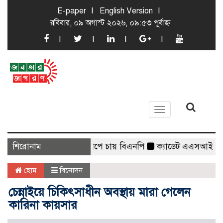
E-paper
English Version
রবিবার, ০৯ অগাস্ট ২০২৬, ০৯:৫৩ পূর্বাহ্ন
Toggle
navigation
ীয় সরকার নির্বাচন পাঁচ ধাপে চায় বিএনপি
শিরোনাম
ক্যাডেট এএসআই নিয়োগে ভুয
হোম
বিনোদন
চেন্নাইয়ে চিকিৎসাধীন অবস্থায় মারা গেলেন
কারিনা কায়সার